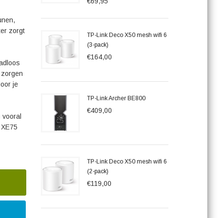
€69,95
unen,
er zorgt
TP-Link Deco X50 mesh wifi 6
(3-pack)
€164,00
adloos
e zorgen
oor je
TP-Link Archer BE800
€409,00
 vooral
o XE75
TP-Link Deco X50 mesh wifi 6
(2-pack)
€119,00