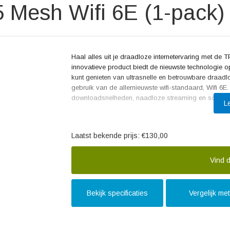
 Mesh Wifi 6E (1-pack) 
Haal alles uit je draadloze internetervaring met de
innovatieve product biedt de nieuwste technologie op
kunt genieten van ultrasnelle en betrouwbare draad
gebruik van de allernieuwste wifi-standaard, Wifi 6E. 
downloadsnelheden, naadloze streaming en soepel g
L
Met een indrukwekkende snelheid tot 5400 Mbps en d
te ondersteunen, biedt de Deco XE75 een ongeëvenaa
Laatst bekende prijs:
€130,00
moderne design van deze router zorgt ervoor dat hi
elementen aan je interieur toe te voegen.
Vind d
Een van de meest opvallende kenmerken van de TP-
naadloos draadloos netwerk door je hele huis kunt cre
internetverbinding hebt, zonder dat je je zorgen ho
Bekijk specificaties
Vergelijk me
installatie van de Deco XE75 is bovendien eenvoudi
van betrouwbare wifi-connectiviteit.