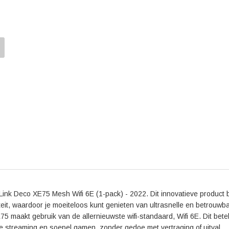
Volgens gebruikersreviews biedt de TP-Link Deco XE
Gebruikers zijn vooral te spreken over de eenvoudig
router levert. Met de TP-Link Deco XE75 Mesh Wifi 6E
technologie in huis, maar ook een betrouwbare en kr
Ervaar zelf de voordelen van deze geavanceerde rout
huis.
-Link Deco XE75 Mesh Wifi 6E (1-pack) - 2022. Dit innovatieve product 
teit, waardoor je moeiteloos kunt genieten van ultrasnelle en betrouwb
5 maakt gebruik van de allernieuwste wifi-standaard, Wifi 6E. Dit bete
e streaming en soepel gamen, zonder gedoe met vertraging of uitval.