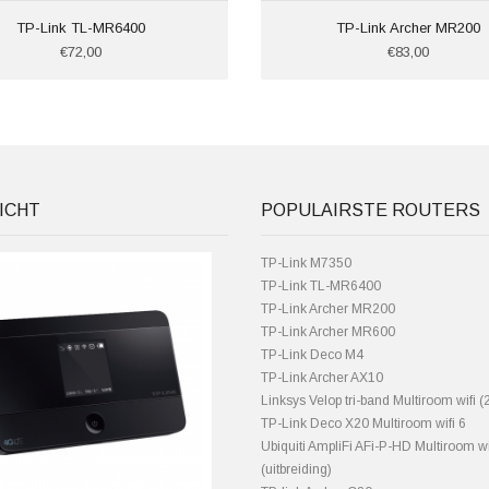
TP-Link TL-MR6400
TP-Link Archer MR200
€72,00
€83,00
ICHT
POPULAIRSTE ROUTERS
TP-Link M7350
TP-Link TL-MR6400
TP-Link Archer MR200
TP-Link Archer MR600
TP-Link Deco M4
TP-Link Archer AX10
Linksys Velop tri-band Multiroom wifi (2
TP-Link Deco X20 Multiroom wifi 6
Ubiquiti AmpliFi AFi-P-HD Multiroom wi
(uitbreiding)