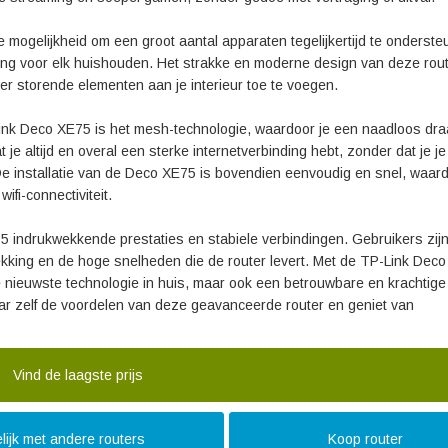
mogelijkheid om een groot aantal apparaten tegelijkertijd te onderste
ng voor elk huishouden. Het strakke en moderne design van deze rout
er storende elementen aan je interieur toe te voegen.
nk Deco XE75 is het mesh-technologie, waardoor je een naadloos dra
t je altijd en overal een sterke internetverbinding hebt, zonder dat je j
e installatie van de Deco XE75 is bovendien eenvoudig en snel, waard
fi-connectiviteit.
 indrukwekkende prestaties en stabiele verbindingen. Gebruikers zijn
dekking en de hoge snelheden die de router levert. Met de TP-Link Dec
de nieuwste technologie in huis, maar ook een betrouwbare en krachtige
aar zelf de voordelen van deze geavanceerde router en geniet van
Vind de laagste prijs
lijk met andere routers
Koop router