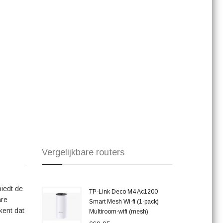
75 indrukwekkende prestaties en stabiele verbindingen.
e installatie, de brede dekking en de hoge snelheden die de
 (1-pack) - 2022 haal je dus niet alleen de nieuwste
achtige oplossing voor al je draadloze internetbehoeften.
er en geniet van ongeëvenaarde connectiviteit in je hele
Vergelijkbare routers
biedt de
TP-Link Deco M4 Ac1200
are
Smart Mesh Wi-fi (1-pack)
kent dat
Multiroom-wifi (mesh)