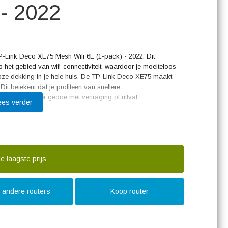
- 2022
 TP-Link Deco XE75 Mesh Wifi 6E (1-pack) - 2022. Dit
 het gebied van wifi-connectiviteit, waardoor je moeiteloos
loze dekking in je hele huis. De TP-Link Deco XE75 maakt
Dit betekent dat je profiteert van snellere
amen, zonder gedoe met vertraging of uitval.
ees verder
e mogelijkheid om een groot aantal apparaten tegelijkertijd
rde internetervaring voor elk huishouden. Het strakke en
j perfect past in elke woonomgeving, zonder storende
e laagste prijs
Link Deco XE75 is het mesh-technologie, waardoor je een
ëren. Dit betekent dat je altijd en overal een sterke
eft te maken over dode zones of zwakke signalen. De
t andere routers
Koop router
g en snel, waardoor je binnen enkele minuten kunt genieten