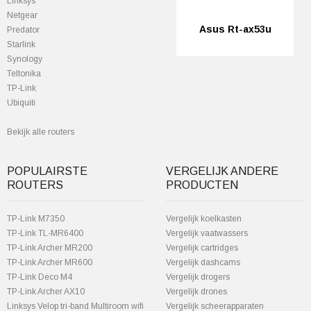
Linksys
Netgear
Asus Rt-ax53u
Predator
StarIink
Synology
Teltonika
TP-Link
Ubiquiti
Bekijk alle routers
POPULAIRSTE
VERGELIJK ANDERE
ROUTERS
PRODUCTEN
TP-Link M7350
Vergelijk koelkasten
TP-Link TL-MR6400
Vergelijk vaatwassers
TP-Link Archer MR200
Vergelijk cartridges
TP-Link Archer MR600
Vergelijk dashcams
TP-Link Deco M4
Vergelijk drogers
TP-Link Archer AX10
Vergelijk drones
Linksys Velop tri-band Multiroom wifi
Vergelijk scheerapparaten