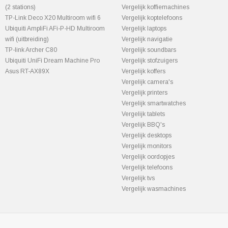
(2 stations)
Vergelijk koffiemachines
TP-Link Deco X20 Multiroom wifi 6
Vergelijk koptelefoons
Ubiquiti AmpliFi AFi-P-HD Multiroom
Vergelijk laptops
wifi (uitbreiding)
Vergelijk navigatie
TP-link Archer C80
Vergelijk soundbars
Ubiquiti UniFi Dream Machine Pro
Vergelijk stofzuigers
Asus RT-AX89X
Vergelijk koffers
Vergelijk camera's
Vergelijk printers
Vergelijk smartwatches
Vergelijk tablets
Vergelijk BBQ's
Vergelijk desktops
Vergelijk monitors
Vergelijk oordopjes
Vergelijk telefoons
Vergelijk tvs
Vergelijk wasmachines