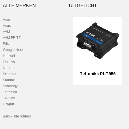
ALLE MERKEN
UITGELICHT
Acer
Asus
AVM
AVM FRITZ!
Fritz!
Google Nest
Huawei
Linksys
Netgear
Teltonika RUT956
Predator
StarIink
Synology
Teltonika
TP-Link
Ubiquiti
Bekijk alle routers