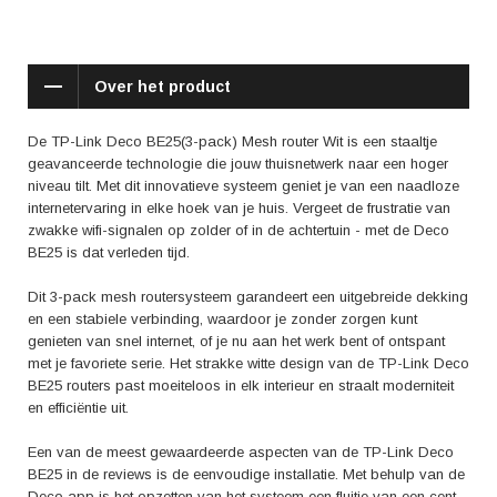
een krachtige en betrouwbare router in huis, maar investeer je ook in rust
en gemak. Geniet van een snel en stabiel netwerk, overal en altijd. Laat
je verwachtingen overtreffen en beleef de vrijheid van draadloze
connectiviteit zoals nooit tevoren.
Over het product
De TP-Link Deco BE25(3-pack) Mesh router Wit is een staaltje
geavanceerde technologie die jouw thuisnetwerk naar een hoger
niveau tilt. Met dit innovatieve systeem geniet je van een naadloze
internetervaring in elke hoek van je huis. Vergeet de frustratie van
zwakke wifi-signalen op zolder of in de achtertuin - met de Deco
BE25 is dat verleden tijd.
Dit 3-pack mesh routersysteem garandeert een uitgebreide dekking
en een stabiele verbinding, waardoor je zonder zorgen kunt
genieten van snel internet, of je nu aan het werk bent of ontspant
met je favoriete serie. Het strakke witte design van de TP-Link Deco
BE25 routers past moeiteloos in elk interieur en straalt moderniteit
en efficiëntie uit.
Een van de meest gewaardeerde aspecten van de TP-Link Deco
BE25 in de reviews is de eenvoudige installatie. Met behulp van de
Deco app is het opzetten van het systeem een fluitje van een cent.