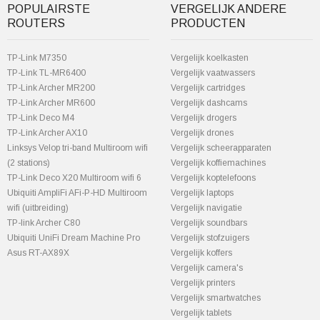
POPULAIRSTE
VERGELIJK ANDERE
ROUTERS
PRODUCTEN
TP-Link M7350
Vergelijk koelkasten
TP-Link TL-MR6400
Vergelijk vaatwassers
TP-Link Archer MR200
Vergelijk cartridges
TP-Link Archer MR600
Vergelijk dashcams
TP-Link Deco M4
Vergelijk drogers
TP-Link Archer AX10
Vergelijk drones
Linksys Velop tri-band Multiroom wifi
Vergelijk scheerapparaten
(2 stations)
Vergelijk koffiemachines
TP-Link Deco X20 Multiroom wifi 6
Vergelijk koptelefoons
Ubiquiti AmpliFi AFi-P-HD Multiroom
Vergelijk laptops
wifi (uitbreiding)
Vergelijk navigatie
TP-link Archer C80
Vergelijk soundbars
Ubiquiti UniFi Dream Machine Pro
Vergelijk stofzuigers
Asus RT-AX89X
Vergelijk koffers
Vergelijk camera's
Vergelijk printers
Vergelijk smartwatches
Vergelijk tablets