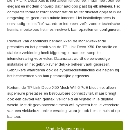
De TP-Link Deco X50 is niet alleen functioneel, maar heeft ook een
elegant en modern ontwerp dat naadloos past bij elk interieur. Het
compacte formaat zorgt ervoor dat de router discreet opgaat in de
omgeving en geen extra ruimte inneemt. Het installatieproces is
eenvoudig en intuïtief, waardoor iedereen, zelfs zonder technische
kennis, moeiteloos het mesh-netwerk kan opzetten en configureren.
Reviews van gebruikers benadrukken de indrukwekkende
prestaties en het gemak van de TP-Link Deco X50. De snelle en
stabiele verbinding heeft bijgedragen aan een soepele
internetervaring voor velen. Daarnaast wordt de eenvoudige
installatie en het gebruiksvriendelijke beheer vaak geprezen.
Gebruikers waarderen ook de cybersecurityfuncties die helpen bij
het beschermen van hun persoonlijke gegevens.
Kortom, de TP-Link Deco X50 Mesh Wifi 6 PoE biedt niet alleen
superieure prestaties en betrouwbare connectiviteit, maar brengt
ook een gevoel van gemak, veiligheid en vrijheid in je digitale
wereld. Met dit geavanceerde mesh wifi-systeem ben je verzekerd
van een vlekkeloze online ervaring, waar je ook bent in huis of op
kantoor.
Vind de laagste prijs