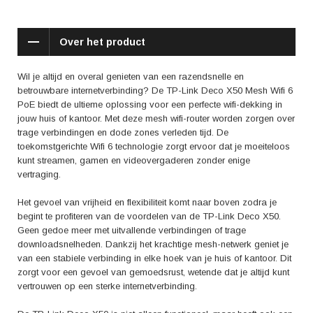
het gemak van de TP-Link Deco X50. De snelle en stabiele verbinding
heeft bijgedragen aan een soepele internetervaring voor velen.
Daarnaast wordt de eenvoudige installatie en het gebruiksvriendelijke
Over het product
beheer vaak geprezen. Gebruikers waarderen ook de
cybersecurityfuncties die helpen bij het beschermen van hun
persoonlijke gegevens.
Wil je altijd en overal genieten van een razendsnelle en
betrouwbare internetverbinding? De TP-Link Deco X50 Mesh Wifi 6
Kortom, de TP-Link Deco X50 Mesh Wifi 6 PoE biedt niet alleen
PoE biedt de ultieme oplossing voor een perfecte wifi-dekking in
superieure prestaties en betrouwbare connectiviteit, maar brengt ook een
jouw huis of kantoor. Met deze mesh wifi-router worden zorgen over
gevoel van gemak, veiligheid en vrijheid in je digitale wereld. Met dit
trage verbindingen en dode zones verleden tijd. De
geavanceerde mesh wifi-systeem ben je verzekerd van een vlekkeloze
toekomstgerichte Wifi 6 technologie zorgt ervoor dat je moeiteloos
online ervaring, waar je ook bent in huis of op kantoor.
kunt streamen, gamen en videovergaderen zonder enige
vertraging.
Het gevoel van vrijheid en flexibiliteit komt naar boven zodra je
begint te profiteren van de voordelen van de TP-Link Deco X50.
Geen gedoe meer met uitvallende verbindingen of trage
downloadsnelheden. Dankzij het krachtige mesh-netwerk geniet je
van een stabiele verbinding in elke hoek van je huis of kantoor. Dit
zorgt voor een gevoel van gemoedsrust, wetende dat je altijd kunt
vertrouwen op een sterke internetverbinding.