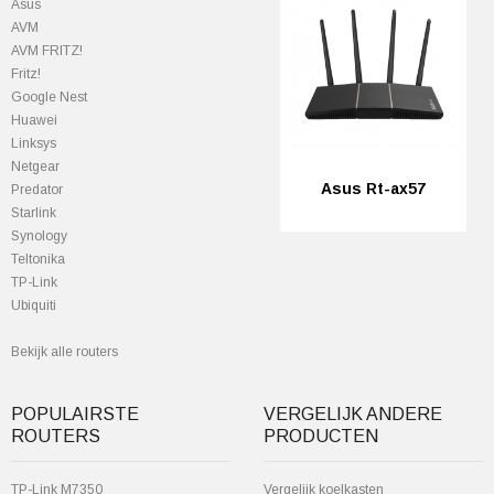
Asus
AVM
AVM FRITZ!
Fritz!
Google Nest
Huawei
Linksys
Netgear
Asus Rt-ax57
Predator
StarIink
Synology
Teltonika
TP-Link
Ubiquiti
Bekijk alle routers
POPULAIRSTE
VERGELIJK ANDERE
ROUTERS
PRODUCTEN
TP-Link M7350
Vergelijk koelkasten