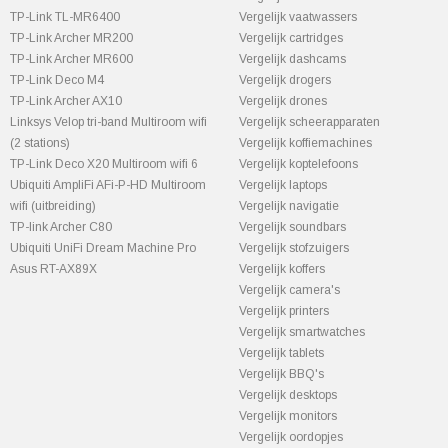
TP-Link TL-MR6400
Vergelijk vaatwassers
TP-Link Archer MR200
Vergelijk cartridges
TP-Link Archer MR600
Vergelijk dashcams
TP-Link Deco M4
Vergelijk drogers
TP-Link Archer AX10
Vergelijk drones
Linksys Velop tri-band Multiroom wifi
Vergelijk scheerapparaten
(2 stations)
Vergelijk koffiemachines
TP-Link Deco X20 Multiroom wifi 6
Vergelijk koptelefoons
Ubiquiti AmpliFi AFi-P-HD Multiroom
Vergelijk laptops
wifi (uitbreiding)
Vergelijk navigatie
TP-link Archer C80
Vergelijk soundbars
Ubiquiti UniFi Dream Machine Pro
Vergelijk stofzuigers
Asus RT-AX89X
Vergelijk koffers
Vergelijk camera's
Vergelijk printers
Vergelijk smartwatches
Vergelijk tablets
Vergelijk BBQ's
Vergelijk desktops
Vergelijk monitors
Vergelijk oordopjes