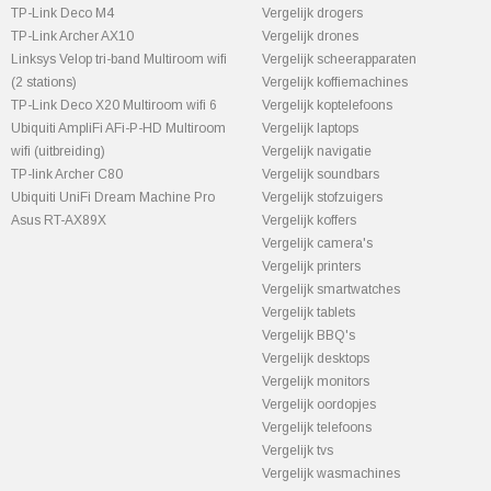
TP-Link Deco M4
Vergelijk drogers
TP-Link Archer AX10
Vergelijk drones
Linksys Velop tri-band Multiroom wifi
Vergelijk scheerapparaten
(2 stations)
Vergelijk koffiemachines
TP-Link Deco X20 Multiroom wifi 6
Vergelijk koptelefoons
Ubiquiti AmpliFi AFi-P-HD Multiroom
Vergelijk laptops
wifi (uitbreiding)
Vergelijk navigatie
TP-link Archer C80
Vergelijk soundbars
Ubiquiti UniFi Dream Machine Pro
Vergelijk stofzuigers
Asus RT-AX89X
Vergelijk koffers
Vergelijk camera's
Vergelijk printers
Vergelijk smartwatches
Vergelijk tablets
Vergelijk BBQ's
Vergelijk desktops
Vergelijk monitors
Vergelijk oordopjes
Vergelijk telefoons
Vergelijk tvs
Vergelijk wasmachines