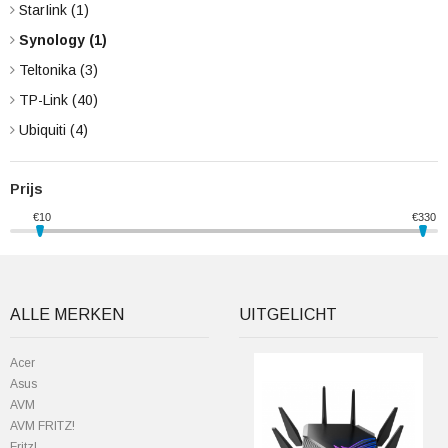
StarIink
(1)
Synology
(1)
Teltonika
(3)
TP-Link
(40)
Ubiquiti
(4)
Prijs
€
10
€
330
ALLE MERKEN
UITGELICHT
Acer
Asus
AVM
AVM FRITZ!
Fritz!