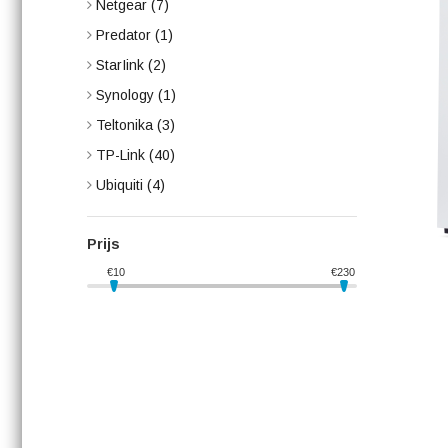
Netgear
(7)
Predator
(1)
StarIink
(2)
Synology
(1)
Teltonika
(3)
TP-Link
(40)
Ubiquiti
(4)
Prijs
€
10
€
230