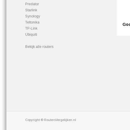
Predator
StarIink
Synology
Teltonika
Goo
TP-Link
Ubiquiti
Bekijk alle routers
Copyright © RoutersVergelijken.nl