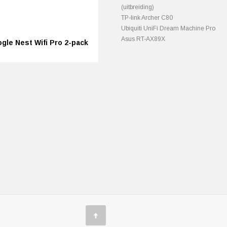
(uitbreiding)
TP-link Archer C80
Ubiquiti UniFi Dream Machine Pro
Asus RT-AX89X
gle Nest Wifi Pro 2-pack