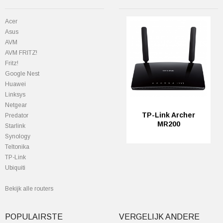
Acer
Asus
AVM
AVM FRITZ!
Fritz!
Google Nest
Huawei
Linksys
Netgear
TP-Link Archer
Predator
MR200
StarIink
Synology
Teltonika
TP-Link
Ubiquiti
Bekijk alle routers
POPULAIRSTE
VERGELIJK ANDERE