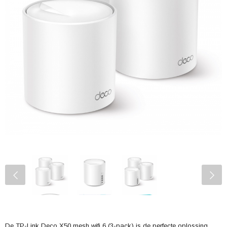
De TP-Link Deco X50 mesh wifi 6 (3-pack) is de perfecte oplossing