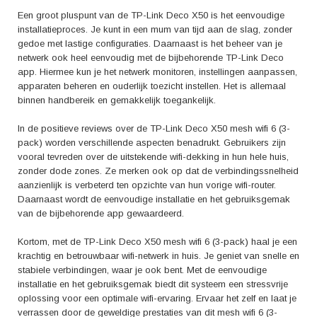
Een groot pluspunt van de TP-Link Deco X50 is het eenvoudige
installatieproces. Je kunt in een mum van tijd aan de slag, zonder
gedoe met lastige configuraties. Daarnaast is het beheer van je
netwerk ook heel eenvoudig met de bijbehorende TP-Link Deco
app. Hiermee kun je het netwerk monitoren, instellingen aanpassen,
apparaten beheren en ouderlijk toezicht instellen. Het is allemaal
binnen handbereik en gemakkelijk toegankelijk.
In de positieve reviews over de TP-Link Deco X50 mesh wifi 6 (3-
pack) worden verschillende aspecten benadrukt. Gebruikers zijn
vooral tevreden over de uitstekende wifi-dekking in hun hele huis,
zonder dode zones. Ze merken ook op dat de verbindingssnelheid
aanzienlijk is verbeterd ten opzichte van hun vorige wifi-router.
Daarnaast wordt de eenvoudige installatie en het gebruiksgemak
van de bijbehorende app gewaardeerd.
Kortom, met de TP-Link Deco X50 mesh wifi 6 (3-pack) haal je een
krachtig en betrouwbaar wifi-netwerk in huis. Je geniet van snelle en
stabiele verbindingen, waar je ook bent. Met de eenvoudige
installatie en het gebruiksgemak biedt dit systeem een stressvrije
oplossing voor een optimale wifi-ervaring. Ervaar het zelf en laat je
verrassen door de geweldige prestaties van dit mesh wifi 6 (3-