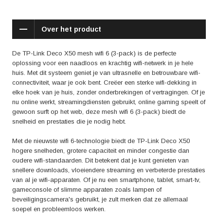
gemakkelijk toegankelijk.
In de positieve reviews over de TP-Link Deco X50 mesh wifi 6 (3-pack)
Over het product
worden verschillende aspecten benadrukt. Gebruikers zijn vooral
tevreden over de uitstekende wifi-dekking in hun hele huis, zonder dode
zones. Ze merken ook op dat de verbindingssnelheid aanzienlijk is
De TP-Link Deco X50 mesh wifi 6 (3-pack) is de perfecte
verbeterd ten opzichte van hun vorige wifi-router. Daarnaast wordt de
oplossing voor een naadloos en krachtig wifi-netwerk in je hele
eenvoudige installatie en het gebruiksgemak van de bijbehorende app
huis. Met dit systeem geniet je van ultrasnelle en betrouwbare wifi-
gewaardeerd.
connectiviteit, waar je ook bent. Creëer een sterke wifi-dekking in
elke hoek van je huis, zonder onderbrekingen of vertragingen. Of je
Kortom, met de TP-Link Deco X50 mesh wifi 6 (3-pack) haal je een
nu online werkt, streamingdiensten gebruikt, online gaming speelt of
krachtig en betrouwbaar wifi-netwerk in huis. Je geniet van snelle en
gewoon surft op het web, deze mesh wifi 6 (3-pack) biedt de
stabiele verbindingen, waar je ook bent. Met de eenvoudige installatie
snelheid en prestaties die je nodig hebt.
en het gebruiksgemak biedt dit systeem een stressvrije oplossing voor
een optimale wifi-ervaring. Ervaar het zelf en laat je verrassen door de
Met de nieuwste wifi 6-technologie biedt de TP-Link Deco X50
geweldige prestaties van dit mesh wifi 6 (3-pack) systeem.
hogere snelheden, grotere capaciteit en minder congestie dan
oudere wifi-standaarden. Dit betekent dat je kunt genieten van
snellere downloads, vloeiendere streaming en verbeterde prestaties
van al je wifi-apparaten. Of je nu een smartphone, tablet, smart-tv,
gameconsole of slimme apparaten zoals lampen of
beveiligingscamera's gebruikt, je zult merken dat ze allemaal
soepel en probleemloos werken.