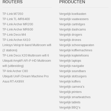
ROUTERS
PRODUCTEN
TP-Link M7350
Vergelijk koelkasten
TP-Link TL-MR6400
Vergelijk vaatwassers
TP-Link Archer MR200
Vergelijk cartridges
TP-Link Archer MR600
Vergelijk dashcams
TP-Link Deco M4
Vergelijk drogers
TP-Link Archer AX10
Vergelijk drones
Linksys Velop tri-band Multiroom wifi
Vergelijk scheerapparaten
(2 stations)
Vergelijk koffiemachines
TP-Link Deco X20 Multiroom wifi 6
Vergelijk koptelefoons
Ubiquiti AmpliFi AFi-P-HD Multiroom
Vergelijk laptops
wifi (uitbreiding)
Vergelijk navigatie
TP-link Archer C80
Vergelijk soundbars
Ubiquiti UniFi Dream Machine Pro
Vergelijk stofzuigers
Asus RT-AX89X
Vergelijk koffers
Vergelijk camera's
Vergelijk printers
Vergelijk smartwatches
Vergelijk tablets
Vergelijk BBQ's