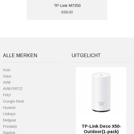
TP-Link M7350
€68,00
ALLE MERKEN
UITGELICHT
Acer
Asus
AVM
AVM FRITZ!
Fritz!
Google Nest
Huawei
Linksys
Netgear
TP-Link Deco X50-
Predator
Outdoor(1-pack)
StarIink