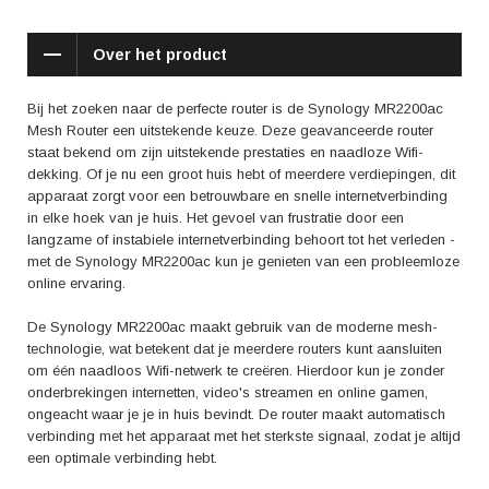
Volgens gebruikersreviews worden de goede prestaties en
Over het product
betrouwbaarheid van de Synology MR2200ac vaak genoemd. Veel
gebruikers zijn onder de indruk van de snelle en stabiele verbinding die
deze router biedt. Daarnaast wordt de eenvoudige installatie en het
Bij het zoeken naar de perfecte router is de Synology MR2200ac
gebruiksgemak van de SRM software geprezen. Gebruikers waarderen
Mesh Router een uitstekende keuze. Deze geavanceerde router
ook de beveiligingsfuncties, waardoor ze met een gerust hart online
staat bekend om zijn uitstekende prestaties en naadloze Wifi-
kunnen surfen.
dekking. Of je nu een groot huis hebt of meerdere verdiepingen, dit
apparaat zorgt voor een betrouwbare en snelle internetverbinding
Al met al, als je op zoek bent naar een router die niet alleen geweldige
in elke hoek van je huis. Het gevoel van frustratie door een
prestaties levert en een naadloze Wifi-dekking biedt, maar ook
langzame of instabiele internetverbinding behoort tot het verleden -
eenvoudig te installeren en te beheren is, dan is de Synology MR2200ac
met de Synology MR2200ac kun je genieten van een probleemloze
Mesh Router de perfecte keuze voor jou. Vergeet die frustrerende
online ervaring.
internetverbindingen en geniet van een vlekkeloze online ervaring in je
hele huis. Kies voor Synology en ervaar de kracht van mesh-
De Synology MR2200ac maakt gebruik van de moderne mesh-
technologie.
technologie, wat betekent dat je meerdere routers kunt aansluiten
om één naadloos Wifi-netwerk te creëren. Hierdoor kun je zonder
onderbrekingen internetten, video's streamen en online gamen,
ongeacht waar je je in huis bevindt. De router maakt automatisch
verbinding met het apparaat met het sterkste signaal, zodat je altijd
een optimale verbinding hebt.