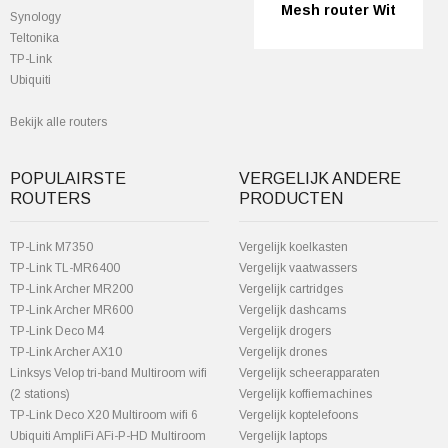
Mesh router Wit
Synology
Teltonika
TP-Link
Ubiquiti
Bekijk alle routers
POPULAIRSTE
VERGELIJK ANDERE
ROUTERS
PRODUCTEN
TP-Link M7350
Vergelijk koelkasten
TP-Link TL-MR6400
Vergelijk vaatwassers
TP-Link Archer MR200
Vergelijk cartridges
TP-Link Archer MR600
Vergelijk dashcams
TP-Link Deco M4
Vergelijk drogers
TP-Link Archer AX10
Vergelijk drones
Linksys Velop tri-band Multiroom wifi
Vergelijk scheerapparaten
(2 stations)
Vergelijk koffiemachines
TP-Link Deco X20 Multiroom wifi 6
Vergelijk koptelefoons
Ubiquiti AmpliFi AFi-P-HD Multiroom
Vergelijk laptops