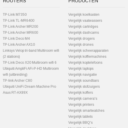
ROUTERS
PRODUCTEN
TP-Link M7350
Vergelijk koelkasten
TP-Link TL-MR6400
Vergelijk vaatwassers
TP-Link Archer MR200
Vergelijk cartridges
TP-Link Archer MR600
Vergelijk dashcams
TP-Link Deco M4
Vergelijk drogers
TP-Link Archer AX10
Vergelijk drones
Linksys Velop tri-band Multiroom wifi
Vergelijk scheerapparaten
(2 stations)
Vergelijk koffiemachines
TP-Link Deco X20 Multiroom wifi 6
Vergelijk koptelefoons
Ubiquiti AmpliFi AFi-P-HD Multiroom
Vergelijk laptops
wifi (uitbreiding)
Vergelijk navigatie
TP-link Archer C80
Vergelijk soundbars
Ubiquiti UniFi Dream Machine Pro
Vergelijk stofzuigers
Asus RT-AX89X
Vergelijk koffers
Vergelijk camera's
Vergelijk printers
Vergelijk smartwatches
Vergelijk tablets
Vergelijk BBQ's