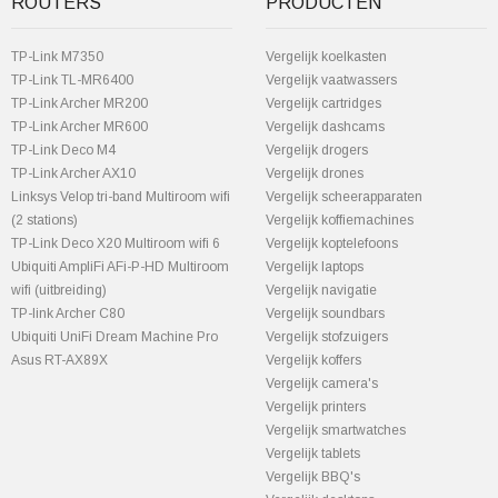
ROUTERS
PRODUCTEN
TP-Link M7350
Vergelijk koelkasten
TP-Link TL-MR6400
Vergelijk vaatwassers
TP-Link Archer MR200
Vergelijk cartridges
TP-Link Archer MR600
Vergelijk dashcams
TP-Link Deco M4
Vergelijk drogers
TP-Link Archer AX10
Vergelijk drones
Linksys Velop tri-band Multiroom wifi
Vergelijk scheerapparaten
(2 stations)
Vergelijk koffiemachines
TP-Link Deco X20 Multiroom wifi 6
Vergelijk koptelefoons
Ubiquiti AmpliFi AFi-P-HD Multiroom
Vergelijk laptops
wifi (uitbreiding)
Vergelijk navigatie
TP-link Archer C80
Vergelijk soundbars
Ubiquiti UniFi Dream Machine Pro
Vergelijk stofzuigers
Asus RT-AX89X
Vergelijk koffers
Vergelijk camera's
Vergelijk printers
Vergelijk smartwatches
Vergelijk tablets
Vergelijk BBQ's