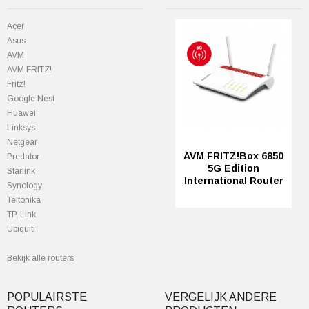
Acer
Asus
AVM
AVM FRITZ!
Fritz!
Google Nest
Huawei
Linksys
Netgear
AVM FRITZ!Box 6850
Predator
5G Edition
StarIink
International Router
Synology
Teltonika
TP-Link
Ubiquiti
Bekijk alle routers
POPULAIRSTE
VERGELIJK ANDERE