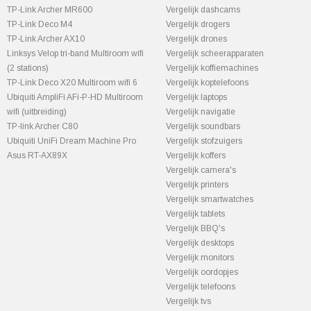
TP-Link Archer MR600
Vergelijk dashcams
TP-Link Deco M4
Vergelijk drogers
TP-Link Archer AX10
Vergelijk drones
Linksys Velop tri-band Multiroom wifi
Vergelijk scheerapparaten
(2 stations)
Vergelijk koffiemachines
TP-Link Deco X20 Multiroom wifi 6
Vergelijk koptelefoons
Ubiquiti AmpliFi AFi-P-HD Multiroom
Vergelijk laptops
wifi (uitbreiding)
Vergelijk navigatie
TP-link Archer C80
Vergelijk soundbars
Ubiquiti UniFi Dream Machine Pro
Vergelijk stofzuigers
Asus RT-AX89X
Vergelijk koffers
Vergelijk camera's
Vergelijk printers
Vergelijk smartwatches
Vergelijk tablets
Vergelijk BBQ's
Vergelijk desktops
Vergelijk monitors
Vergelijk oordopjes
Vergelijk telefoons
Vergelijk tvs