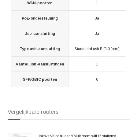
WAN-poorten
1
PoE-ondersteuning
Ja
Usb-aansluiting
Ja
Type usb-aansluiting
Standaard usb-B (3.0 form)
Aantal usb-aansluitingen
1
SFP/GBIC poorten
0
Vergelijkbare routers
Linksys Velop tri-band Multiroom wifi (2 stations)