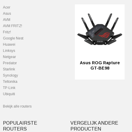
Acer
Asus
AVM
AVM FRITZ!
Fritz!
Google Nest
Huawei
Linksys
Netgear
Asus ROG Rapture
Predator
GT-BE98
StarIink
Synology
Teltonika
TP-Link
Ubiquiti
Bekijk alle routers
POPULAIRSTE
VERGELIJK ANDERE
ROUTERS
PRODUCTEN