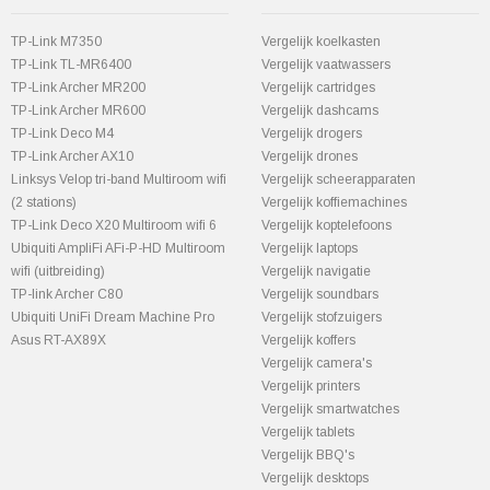
TP-Link M7350
Vergelijk koelkasten
TP-Link TL-MR6400
Vergelijk vaatwassers
TP-Link Archer MR200
Vergelijk cartridges
TP-Link Archer MR600
Vergelijk dashcams
TP-Link Deco M4
Vergelijk drogers
TP-Link Archer AX10
Vergelijk drones
Linksys Velop tri-band Multiroom wifi
Vergelijk scheerapparaten
(2 stations)
Vergelijk koffiemachines
TP-Link Deco X20 Multiroom wifi 6
Vergelijk koptelefoons
Ubiquiti AmpliFi AFi-P-HD Multiroom
Vergelijk laptops
wifi (uitbreiding)
Vergelijk navigatie
TP-link Archer C80
Vergelijk soundbars
Ubiquiti UniFi Dream Machine Pro
Vergelijk stofzuigers
Asus RT-AX89X
Vergelijk koffers
Vergelijk camera's
Vergelijk printers
Vergelijk smartwatches
Vergelijk tablets
Vergelijk BBQ's
Vergelijk desktops